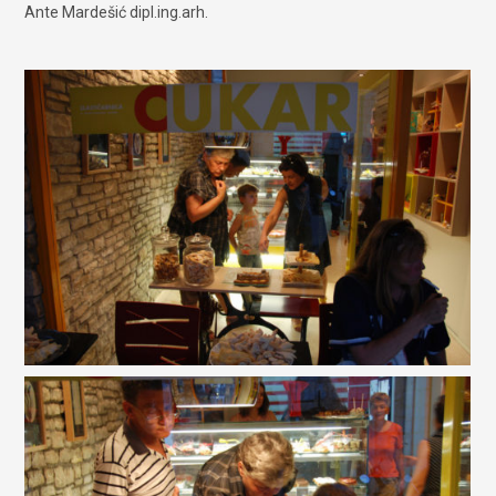
Ante Mardešić dipl.ing.arh.