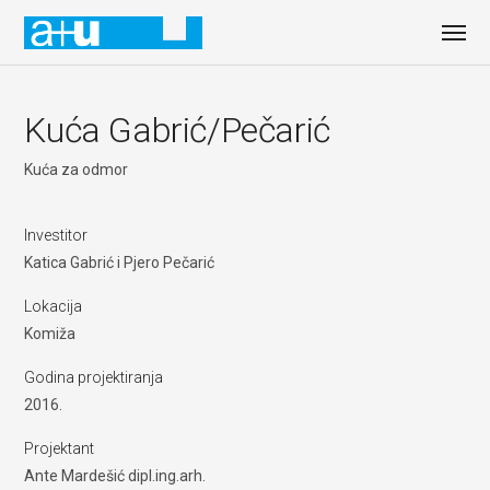
Kuća Gabrić/Pečarić
Kuća za odmor
Investitor
Katica Gabrić i Pjero Pečarić
Lokacija
Komiža
Godina projektiranja
2016.
Projektant
Ante Mardešić dipl.ing.arh.